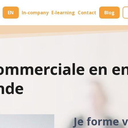
EN
In-company
E-learning
Contact
Blog
ommerciale en en
nde
Je forme 